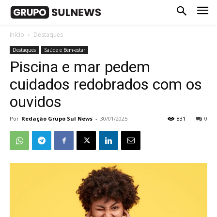
Início
Destaques
Destaques
Saúde e Bem-estar
Piscina e mar pedem
cuidados redobrados com os
ouvidos
Por
Redação Grupo Sul News
-
30/01/2025
831
0