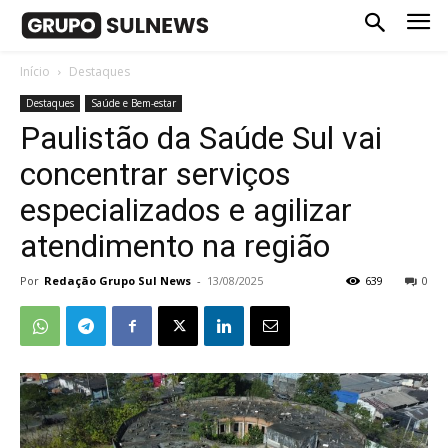
Início
Destaques
Destaques
Saúde e Bem-estar
Paulistão da Saúde Sul vai
concentrar serviços
especializados e agilizar
atendimento na região
Por
Redação Grupo Sul News
-
13/08/2025
639
0