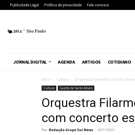
Publicidade Legal
Política de privacidade
Fale conosco
20.1
C
São Paulo
JORNAL DIGITAL
AGENDA
ARTIGOS
COTIDIANO
Início
Cultura
Orquestra Filarmônica Santo Amar
Cultura
Gazeta de Santo Amaro
Orquestra Filar
com concerto es
Por
Redação Grupo Sul News
-
03/11/2021