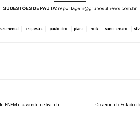
SUGESTÕES DE PAUTA:
reportagem@gruposulnews.com.br
nstrumental
orquestra
paulo eiro
piano
rock
santo amaro
sil
do ENEM é assunto de live da
Governo do Estado d