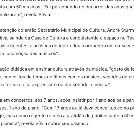
onta com 50 músicos. “Fui percebendo no decorrer dos anos que
alizarem”, revela Sílvia.
 atenção do então Secretário Municipal de Cultura, André Stur
tica, saindo da Casa de Cultura e conquistando o espaço no Te
is exigentes, a acústica do teatro deu a orquestra um crescime
 de locomoção dos músicos”.
ção didática em ensinar cultura através da música, “gosto de f
ca, concertos de temas de filmes com os músicos vestidos de 
a forma de se expressar e de dar sentido a música”.
ta em concertos, aos 7 anos, após insistir por 1 ano aos pais pa
ses, 1 ano de piano. “Com 17 anos eu já dava concertos como p
oje, mas como regente recebo a gratidão do público junto a 50 m
ianista”, revela Sílvia sobre seu passado.