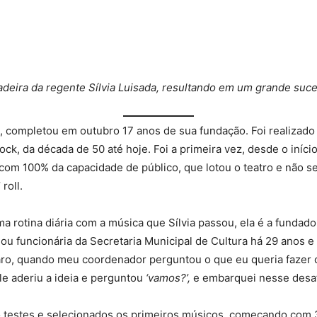
adeira da regente Sílvia Luisada, resultando em um grande suc
, completou em outubro 17 anos de sua fundação. Foi realizado
rock, da década de 50 até hoje. Foi a primeira vez, desde o iníc
 com 100% da capacidade de público, que lotou o teatro e não
roll.
 rotina diária com a música que Sílvia passou, ela é a fundado
Sou funcionária da Secretaria Municipal de Cultura há 29 anos 
ro, quando meu coordenador perguntou o que eu queria fazer 
le aderiu a ideia e perguntou
‘vamos?’,
e embarquei nesse desaf
o testes e selecionados os primeiros músicos, começando com