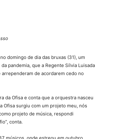
esso
 no domingo de dia das bruxas (31), um
io da pandemia, que a Regente Sílvia Luisada
 se arrependeram de acordarem cedo no
ra da Ofisa e conta que a orquestra nasceu
e a Ofisa surgiu com um projeto meu, nós
como projeto de música, respondi
io”, conta.
 37 músicos, onde estreou em outubro