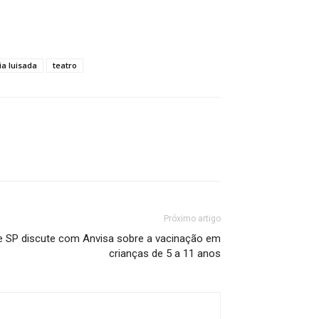
via luisada
teatro
Próximo artigo
e SP discute com Anvisa sobre a vacinação em
crianças de 5 a 11 anos