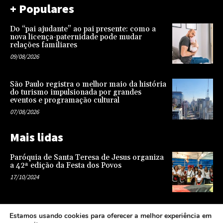
+ Populares
Do “pai ajudante” ao pai presente: como a
nova licença-paternidade pode mudar
relações familiares
09/08/2026
São Paulo registra o melhor maio da história
do turismo impulsionada por grandes
eventos e programação cultural
07/08/2026
Mais lidas
Paróquia de Santa Teresa de Jesus organiza
a 42ª edição da Festa dos Povos
17/10/2024
Representatividade na infância: o papel da
Estamos usando cookies para oferecer a melhor experiência em
escola na formação de uma sociedade mais