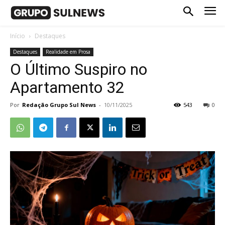
Início
Destaques
Destaques
Realidade em Prosa
O Último Suspiro no
Apartamento 32
Por
Redação Grupo Sul News
-
10/11/2025
543
0