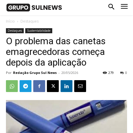
Início
Destaques
Destaques
Sustentabilidade
O problema das canetas
emagrecedoras começa
depois da aplicação
Por
Redação Grupo Sul News
-
20/05/2026
279
0