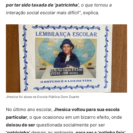
por ter sido taxada de ‘patricinha’
, o que tornou a
interação social escolar mais difícil”
, explica.
Jhesica foi aluna na Escola Pública Dom Duarte
No último ano escolar,
Jhesica voltou para sua escola
particular
, o que ocasionou em um bizarro efeito, onde
deixou de ser
questionada socialmente por ser
‘patricinha’
demais ao ambiente,
para ser a ‘patinha feia’