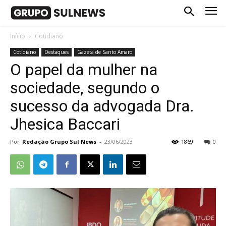
Início
Cotidiano
Cotidiano
Destaques
Gazeta de Santo Amaro
O papel da mulher na
sociedade, segundo o
sucesso da advogada Dra.
Jhesica Baccari
Por
Redação Grupo Sul News
-
23/06/2023
1869
0