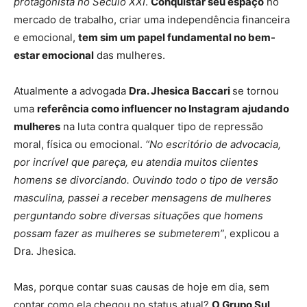
protagonista no Século XXI
.
Conquistar seu espaço
no
mercado de trabalho, criar uma independência financeira
e emocional,
tem sim um papel fundamental no bem-
estar emocional
das mulheres.
Atualmente a advogada
Dra. Jhesica Baccari
se tornou
uma
referência como influencer no Instagram ajudando
mulheres
na luta contra qualquer tipo de repressão
moral, física ou emocional.
“No escritório de advocacia,
por incrível que pareça, eu atendia muitos clientes
homens se divorciando. Ouvindo todo o tipo de versão
masculina, passei a receber mensagens de mulheres
perguntando sobre diversas situações que homens
possam fazer as mulheres se submeterem”
, explicou a
Dra. Jhesica.
Mas, porque contar suas causas de hoje em dia, sem
contar como ela chegou no status atual?
O Grupo Sul