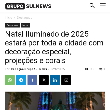
Início
Destaques
Destaques
Natal
Natal Iluminado de 2025
estará por toda a cidade com
decoração especial,
projeções e corais
Por
Redação Grupo Sul News
-
02/12/2025
686
0