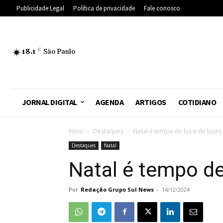
Publicidade Legal
Política de privacidade
Fale conosco
18.1
C
São Paulo
JORNAL DIGITAL
AGENDA
ARTIGOS
COTIDIANO
Início
Destaques
Natal é tempo de luz e de luzes
Destaques
Natal
Natal é tempo de
Por
Redação Grupo Sul News
-
14/12/2024