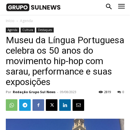
Início
Agenda
Agenda
Cultura
Destaques
Museu da Língua Portuguesa
celebra os 50 anos do
movimento hip-hop com
sarau, performance e suas
exposições
Por
Redação Grupo Sul News
-
09/08/2023
2819
0