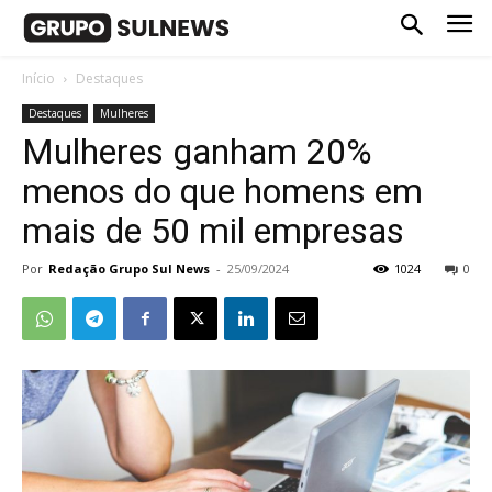
Início
Destaques
Destaques
Mulheres
Mulheres ganham 20%
menos do que homens em
mais de 50 mil empresas
Por
Redação Grupo Sul News
-
25/09/2024
1024
0