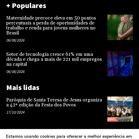
+ Populares
Maternidade precoce eleva em 50 pontos
percentuais a perda de oportunidades de
trabalho e renda para jovens mulheres no
Brasil
06/08/2026
Setor de tecnologia cresce 61% em uma
década e chega a mais de 221 mil empregos
na capital
06/08/2026
Mais lidas
Paróquia de Santa Teresa de Jesus organiza
a 42ª edição da Festa dos Povos
17/10/2024
Representatividade na infância: o papel da
Estamos usando cookies para oferecer a melhor experiência em