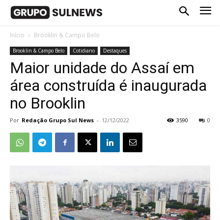
Início
Brooklin & Campo Belo
Brooklin & Campo Belo
Cotidiano
Destaques
Maior unidade do Assaí em
área construída é inaugurada
no Brooklin
Por
Redação Grupo Sul News
-
12/12/2022
3590
0