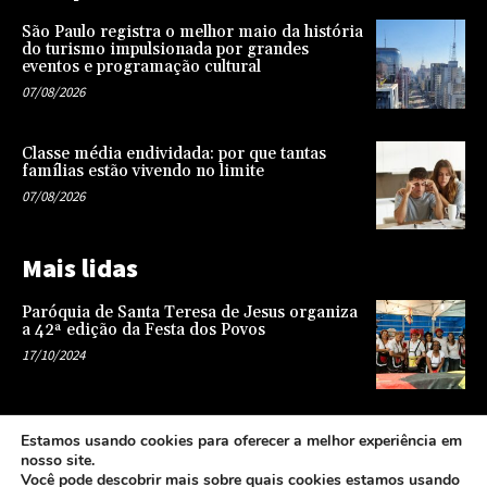
São Paulo registra o melhor maio da história
do turismo impulsionada por grandes
eventos e programação cultural
07/08/2026
Classe média endividada: por que tantas
famílias estão vivendo no limite
07/08/2026
Mais lidas
Paróquia de Santa Teresa de Jesus organiza
a 42ª edição da Festa dos Povos
17/10/2024
Representatividade na infância: o papel da
Estamos usando cookies para oferecer a melhor experiência em
escola na formação de uma sociedade mais
nosso site.
justa e equitativa
Você pode descobrir mais sobre quais cookies estamos usando