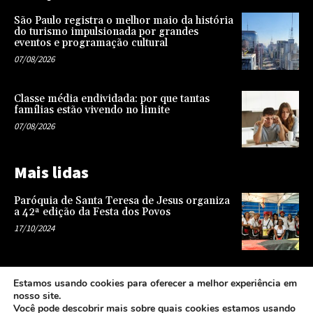
São Paulo registra o melhor maio da história
do turismo impulsionada por grandes
eventos e programação cultural
07/08/2026
Classe média endividada: por que tantas
famílias estão vivendo no limite
07/08/2026
Mais lidas
Paróquia de Santa Teresa de Jesus organiza
a 42ª edição da Festa dos Povos
17/10/2024
Representatividade na infância: o papel da
Estamos usando cookies para oferecer a melhor experiência em
escola na formação de uma sociedade mais
nosso site.
justa e equitativa
Você pode descobrir mais sobre quais cookies estamos usando