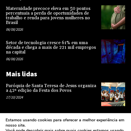
Maternidade precoce eleva em 50 pontos
percentuais a perda de oportunidades de
trabalho e renda para jovens mulheres no
Brasil
06/08/2026
Setor de tecnologia cresce 61% em uma
década e chega a mais de 221 mil empregos
na capital
06/08/2026
Mais lidas
Paróquia de Santa Teresa de Jesus organiza
a 42ª edição da Festa dos Povos
17/10/2024
Representatividade na infância: o papel da
Estamos usando cookies para oferecer a melhor experiência em
escola na formação de uma sociedade mais
nosso site.
justa e equitativa
Você pode descobrir mais sobre quais cookies estamos usando