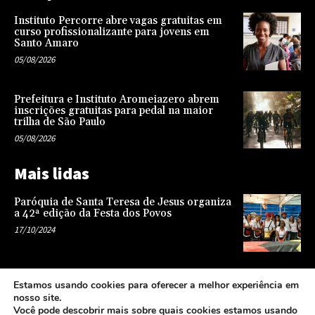
Instituto Percorre abre vagas gratuitas em
curso profissionalizante para jovens em
Santo Amaro
05/08/2026
Prefeitura e Instituto Aromeiazero abrem
inscrições gratuitas para pedal na maior
trilha de São Paulo
05/08/2026
Mais lidas
Paróquia de Santa Teresa de Jesus organiza
a 42ª edição da Festa dos Povos
17/10/2024
Representatividade na infância: o papel da
Estamos usando cookies para oferecer a melhor experiência em
escola na formação de uma sociedade mais
nosso site.
justa e equitativa
Você pode descobrir mais sobre quais cookies estamos usando