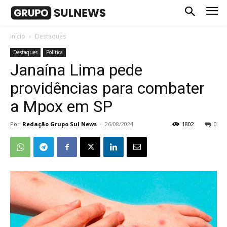
Início
Destaques
Destaques
Política
Janaína Lima pede
providências para combater
a Mpox em SP
Por
Redação Grupo Sul News
-
26/08/2024
1802
0