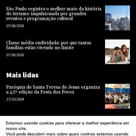
São Paulo registra o melhor maio da história
do turismo impulsionada por grandes
eventos e programação cultural
07/08/2026
Classe média endividada: por que tantas
famílias estão vivendo no limite
07/08/2026
Mais lidas
Paróquia de Santa Teresa de Jesus organiza
a 42ª edição da Festa dos Povos
17/10/2024
Representatividade na infância: o papel da
Estamos usando cookies para oferecer a melhor experiência em
escola na formação de uma sociedade mais
nosso site.
justa e equitativa
Você pode descobrir mais sobre quais cookies estamos usando