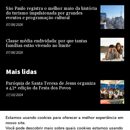
São Paulo registra o melhor maio da história
do turismo impulsionada por grandes
eventos e programação cultural
07/08/2026
Classe média endividada: por que tantas
famílias estão vivendo no limite
07/08/2026
Mais lidas
Paróquia de Santa Teresa de Jesus organiza
a 42ª edição da Festa dos Povos
17/10/2024
Representatividade na infância: o papel da
Estamos usando cookies para oferecer a melhor experiência em
escola na formação de uma sociedade mais
nosso site.
justa e equitativa
Você pode descobrir mais sobre quais cookies estamos usando