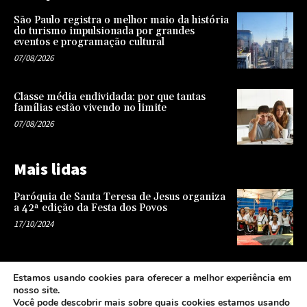
São Paulo registra o melhor maio da história
do turismo impulsionada por grandes
eventos e programação cultural
07/08/2026
Classe média endividada: por que tantas
famílias estão vivendo no limite
07/08/2026
Mais lidas
Paróquia de Santa Teresa de Jesus organiza
a 42ª edição da Festa dos Povos
17/10/2024
Representatividade na infância: o papel da
Estamos usando cookies para oferecer a melhor experiência em
escola na formação de uma sociedade mais
nosso site.
justa e equitativa
Você pode descobrir mais sobre quais cookies estamos usando