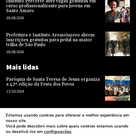
Instituto Percorre abre vagas gratuitas em
curso profissionalizante para jovens em
Santo Amaro
05/08/2026
Prefeitura e Instituto Aromeiazero abrem
inscrições gratuitas para pedal na maior
trilha de São Paulo
05/08/2026
Mais lidas
Paróquia de Santa Teresa de Jesus organiza
a 42ª edição da Festa dos Povos
17/10/2024
Representatividade na infância: o papel da
Estamos usando cookies para oferecer a melhor experiência em
escola na formação de uma sociedade mais
nosso site.
justa e equitativa
Você pode descobrir mais sobre quais cookies estamos usando
26/04/2024
ou desativá-los em
configurações
.