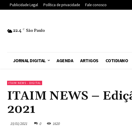
Publicidade Legal
Política de privacidade
Fale conosco
22.4
C
São Paulo
JORNAL DIGITAL
AGENDA
ARTIGOS
COTIDIANO
ITAIM NEWS - DIGITAL
ITAIM NEWS – Edição 
2021
15/01/2021
0
1620