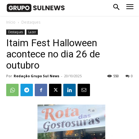
Início
Destaques
Destaques
Lazer
Itaim Fest Halloween
acontece no dia 26 de
outubro
Por
Redação Grupo Sul News
-
20/10/2025
550
0