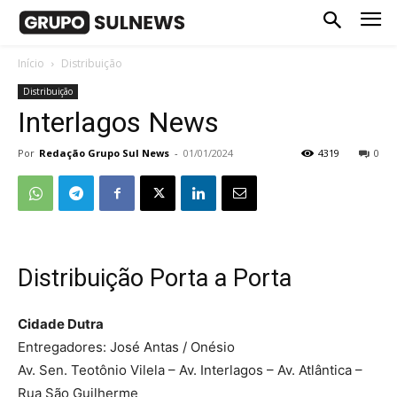
Início
Distribuição
Distribuição
Interlagos News
Por
Redação Grupo Sul News
-
01/01/2024
4319
0
Distribuição Porta a Porta
Cidade Dutra
Entregadores: José Antas / Onésio
Av. Sen. Teotônio Vilela – Av. Interlagos – Av. Atlântica –
Rua São Guilherme