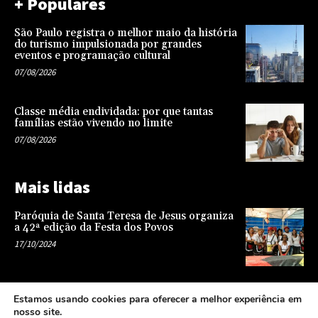
+ Populares
São Paulo registra o melhor maio da história
do turismo impulsionada por grandes
eventos e programação cultural
07/08/2026
Classe média endividada: por que tantas
famílias estão vivendo no limite
07/08/2026
Mais lidas
Paróquia de Santa Teresa de Jesus organiza
a 42ª edição da Festa dos Povos
17/10/2024
Representatividade na infância: o papel da
Estamos usando cookies para oferecer a melhor experiência em
escola na formação de uma sociedade mais
nosso site.