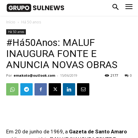
Início
Há 50 anos
Há 50 anos
#Há50Anos: MALUF
INAUGURA FONTE E
ANUNCIA NOVAS OBRAS
Por
emakoto@outlook.com
-
15/06/2019
2177
0
Em 20 de junho de 1969, a
Gazeta de Santo Amaro