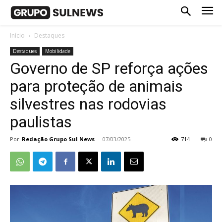
Início
Destaques
Destaques
Mobilidade
Governo de SP reforça ações
para proteção de animais
silvestres nas rodovias
paulistas
Por
Redação Grupo Sul News
-
07/03/2025
714
0