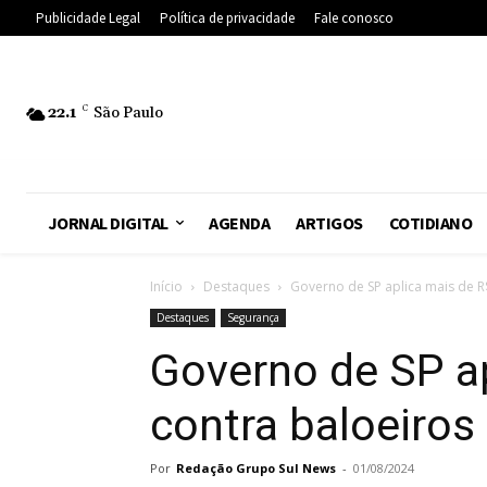
Publicidade Legal
Política de privacidade
Fale conosco
22.1
C
São Paulo
JORNAL DIGITAL
AGENDA
ARTIGOS
COTIDIANO
Início
Destaques
Governo de SP aplica mais de R$
Destaques
Segurança
Governo de SP ap
contra baloeiro
Por
Redação Grupo Sul News
-
01/08/2024