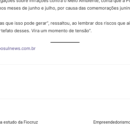
igações sobre Infrações contra o Meio Ambiente, conta que a Pol
 nos meses de junho e julho, por causa das comemorações junin
 que isso pode gerar”, ressaltou, ao lembrar dos riscos que ain
rtefato desses. Vira um momento de tensão”.
osulnews.com.br
a estudo da Fiocruz
Empreendedorismo 