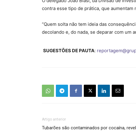
O delegado João Blasi, da Divisão de Invest
contra esse tipo de prática, que aumentam
“Quem solta não tem ideia das consequências
decolando e, do nada, se deparar com um a
SUGESTÕES DE PAUTA
:
reportagem@grup
Artigo anterior
Tubarões são contaminados por cocaína, revel