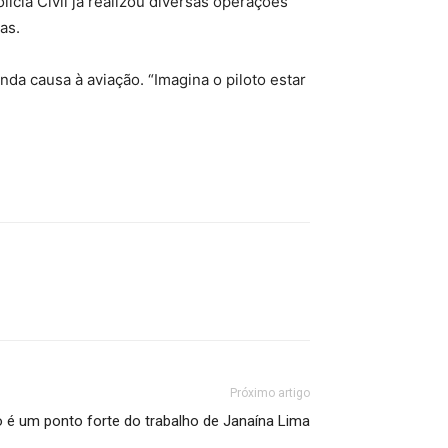
ícia Civil já realizou diversas operações
as.
da causa à aviação. “Imagina o piloto estar
Próximo artigo
é um ponto forte do trabalho de Janaína Lima