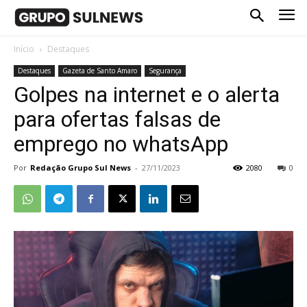
Início
Destaques
Destaques
Gazeta de Santo Amaro
Segurança
Golpes na internet e o alerta
para ofertas falsas de
emprego no whatsApp
Por
Redação Grupo Sul News
-
27/11/2023
2080
0