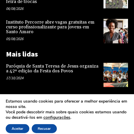
feira de trocas
06/08/2026
Instituto Percorre abre vagas gratuitas em
curso profissionalizante para jovens em
Santo Amaro
05/08/2026
Mais lidas
Paróquia de Santa Teresa de Jesus organiza
a 42ª edição da Festa dos Povos
17/10/2024
Representatividade na infância: o papel da
Estamos usando cookies para oferecer a melhor experiência em
escola na formação de uma sociedade mais
nosso site.
justa e equitativa
Você pode descobrir mais sobre quais cookies estamos usando
26/04/2024
ou desativá-los em
configurações
.
Aceitar
Recusar