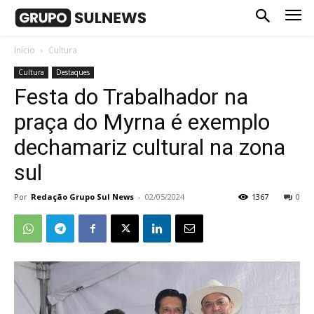
Início
Cultura
Cultura
Destaques
Festa do Trabalhador na
praça do Myrna é exemplo
dechamariz cultural na zona
sul
Por
Redação Grupo Sul News
-
02/05/2024
1367
0