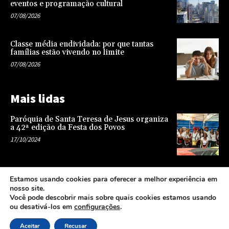
eventos e programação cultural
07/08/2026
Classe média endividada: por que tantas
famílias estão vivendo no limite
07/08/2026
Mais lidas
Paróquia de Santa Teresa de Jesus organiza
a 42ª edição da Festa dos Povos
17/10/2024
Representatividade na infância: o papel da
Estamos usando cookies para oferecer a melhor experiência em
escola na formação de uma sociedade mais
nosso site.
justa e equitativa
Você pode descobrir mais sobre quais cookies estamos usando
26/04/2024
ou desativá-los em
configurações
.
Aceitar
Recusar