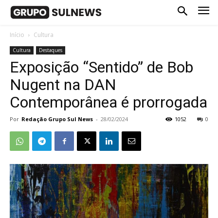
Início
Cultura
Cultura
Destaques
Exposição “Sentido” de Bob
Nugent na DAN
Contemporânea é prorrogada
Por
Redação Grupo Sul News
-
28/02/2024
1052
0