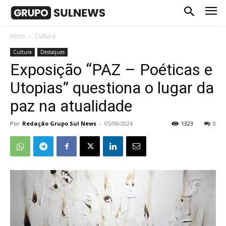
Início
Cultura
Cultura
Destaques
Exposição “PAZ – Poéticas e
Utopias” questiona o lugar da
paz na atualidade
Por
Redação Grupo Sul News
-
05/08/2024
1323
0