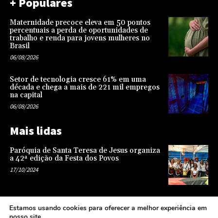
+ Populares
Maternidade precoce eleva em 50 pontos
percentuais a perda de oportunidades de
trabalho e renda para jovens mulheres no
Brasil
06/08/2026
Setor de tecnologia cresce 61% em uma
década e chega a mais de 221 mil empregos
na capital
06/08/2026
Mais lidas
Paróquia de Santa Teresa de Jesus organiza
a 42ª edição da Festa dos Povos
17/10/2024
Representatividade na infância: o papel da
Estamos usando cookies para oferecer a melhor experiência em
escola na formação de uma sociedade mais
nosso site.