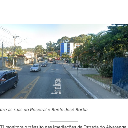
ntre as ruas do Roseiral e Bento José Borba
 monitora o trânsito nas imediações da Estrada do Alvarenga, 