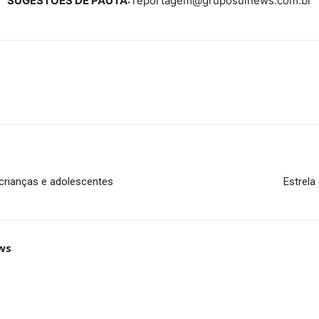
SUGESTÕES DE PAUTA:
reportagem@gruposulnews.com.br
 crianças e adolescentes
Estrela
ws