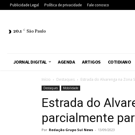
Publicidade Legal
Política de privacidade
Fale conosco
20.1
C
São Paulo
JORNAL DIGITAL
AGENDA
ARTIGOS
COTIDIANO
Início
Destaques
Estrada do Alvarenga na Zona S
Destaques
Mobilidade
Estrada do Alvar
parcialmente par
Por
Redação Grupo Sul News
-
13/09/2023