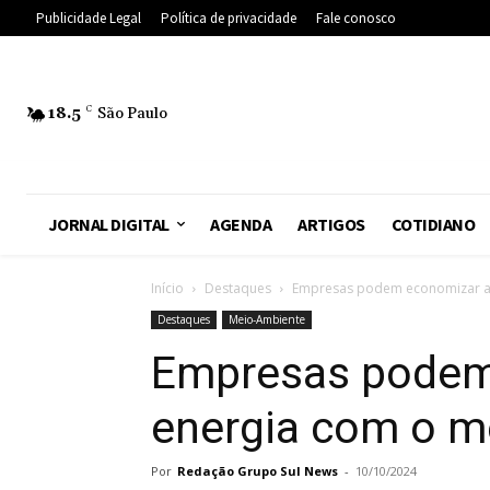
Publicidade Legal
Política de privacidade
Fale conosco
18.5
C
São Paulo
JORNAL DIGITAL
AGENDA
ARTIGOS
COTIDIANO
Início
Destaques
Empresas podem economizar at
Destaques
Meio-Ambiente
Empresas podem 
energia com o me
Por
Redação Grupo Sul News
-
10/10/2024