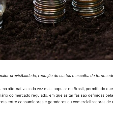
aior previsibilidade, redução de custos e escolha de forneced
 uma alternativa cada vez mais popular no Brasil, permitindo 
ário do mercado regulado, em que as tarifas são definidas pela 
 direta entre consumidores e geradores ou comercializadoras de