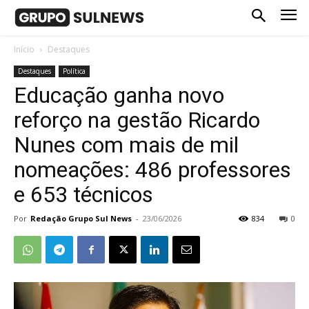
Início
Destaques
Destaques
Política
Educação ganha novo
reforço na gestão Ricardo
Nunes com mais de mil
nomeações: 486 professores
e 653 técnicos
Por
Redação Grupo Sul News
-
23/06/2026
834
0