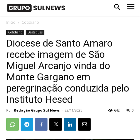
Início
Cotidiano
Cotidiano
Destaques
Diocese de Santo Amaro
recebe imagem de São
Miguel Arcanjo vinda do
Monte Gargano em
peregrinação conduzida pelo
Instituto Hesed
Por
Redação Grupo Sul News
-
22/11/2025
642
0