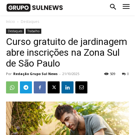
Início
Destaques
Destaques
Trabalho
Curso gratuito de jardinagem
abre inscrições na Zona Sul
de São Paulo
Por
Redação Grupo Sul News
-
21/10/2025
509
0