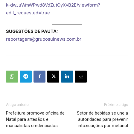
k-dwJuWmWPwd8VdZutOyXvB2E/viewform?
edit_requested=true
SUGESTÕES DE PAUTA:
reportagem@gruposulnews.com.br
Artigo anterior
Próximo artigo
Prefeitura promove oficina de
Setor de bebidas se une a
Natal para artesãos e
autoridades para prevenir
manualistas credenciados
intoxicações por metanol