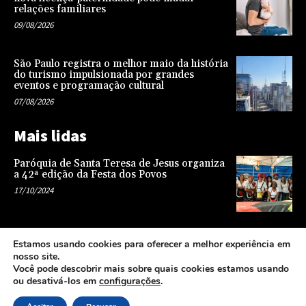
relações familiares
09/08/2026
São Paulo registra o melhor maio da história
do turismo impulsionada por grandes
eventos e programação cultural
07/08/2026
Mais lidas
Paróquia de Santa Teresa de Jesus organiza
a 42ª edição da Festa dos Povos
17/10/2024
Representatividade na infância: o papel da
Estamos usando cookies para oferecer a melhor experiência em
escola na formação de uma sociedade mais
nosso site.
justa e equitativa
Você pode descobrir mais sobre quais cookies estamos usando
26/04/2024
ou desativá-los em
configurações
.