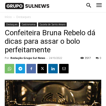
Início
Destaques
Destaques
Gastronomia
Gazeta de Santo Amaro
Confeiteira Bruna Rebelo dá
dicas para assar o bolo
perfeitamente
Por
Redação Grupo Sul News
-
24/10/2022
3517
0