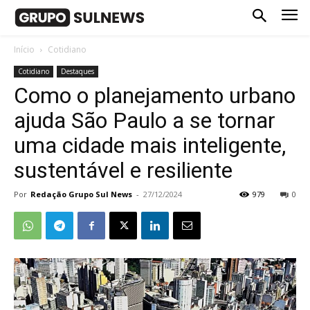
Início
Cotidiano
Cotidiano
Destaques
Como o planejamento urbano
ajuda São Paulo a se tornar
uma cidade mais inteligente,
sustentável e resiliente
Por
Redação Grupo Sul News
-
27/12/2024
979
0