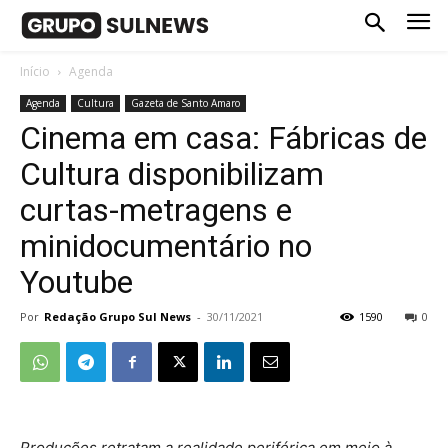
Início
Agenda
Agenda
Cultura
Gazeta de Santo Amaro
Cinema em casa: Fábricas de
Cultura disponibilizam
curtas-metragens e
minidocumentário no
Youtube
Por
Redação Grupo Sul News
-
30/11/2021
1590
0
Produções retratam a realidade periférica em meio à