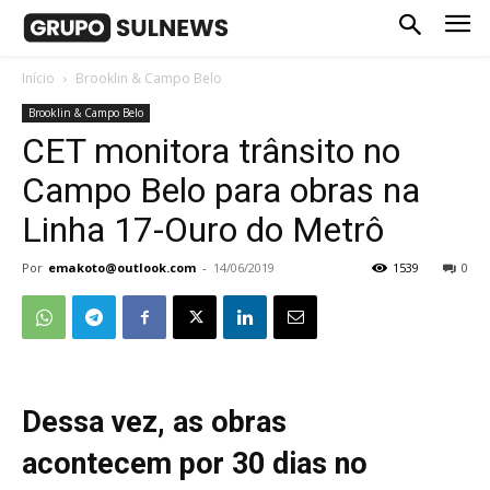
Início
Brooklin & Campo Belo
Brooklin & Campo Belo
CET monitora trânsito no
Campo Belo para obras na
Linha 17-Ouro do Metrô
Por
emakoto@outlook.com
-
14/06/2019
1539
0
Dessa vez, as obras
acontecem
por 30 dias
no