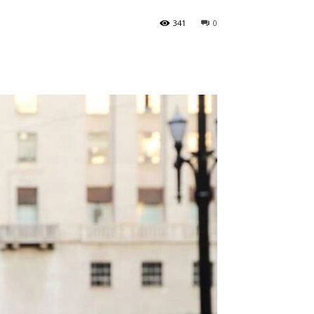
341
0