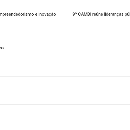
empreendedorismo e inovação
9º CAMBI reúne lideranças púb
ws