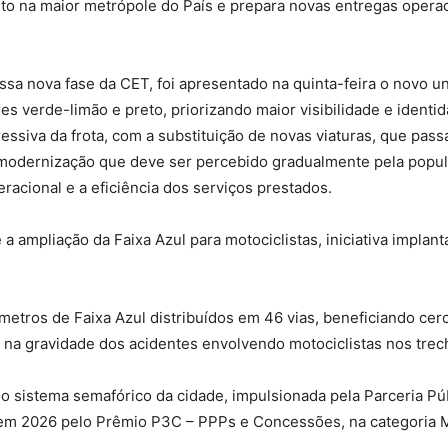
ito na maior metrópole do País e prepara novas entregas oper
a nova fase da CET, foi apresentado na quinta-feira o novo un
 verde-limão e preto, priorizando maior visibilidade e identid
ressiva da frota, com a substituição de novas viaturas, que pa
odernização que deve ser percebido gradualmente pela popula
acional e a eficiência dos serviços prestados.
a ampliação da Faixa Azul para motociclistas, iniciativa implan
metros de Faixa Azul distribuídos em 46 vias, beneficiando cer
a gravidade dos acidentes envolvendo motociclistas nos trecho
 sistema semafórico da cidade, impulsionada pela Parceria Púb
 em 2026 pelo Prêmio P3C – PPPs e Concessões, na categoria M