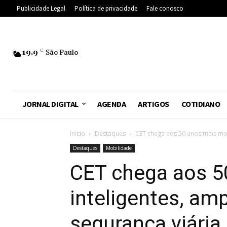
Publicidade Legal
Política de privacidade
Fale conosco
19.9
C
São Paulo
JORNAL DIGITAL
AGENDA
ARTIGOS
COTIDIANO
Início
Destaques
CET chega aos 50 anos mais mod
Destaques
Mobilidade
CET chega aos 5
inteligentes, amp
segurança viária