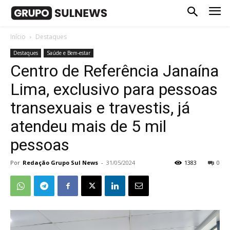
Início
Destaques
Destaques
Saúde e Bem-estar
Centro de Referência Janaína
Lima, exclusivo para pessoas
transexuais e travestis, já
atendeu mais de 5 mil
pessoas
Por
Redação Grupo Sul News
-
31/05/2024
1383
0