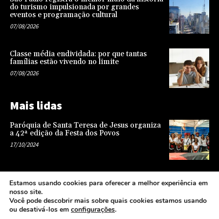
do turismo impulsionada por grandes
eventos e programação cultural
07/08/2026
Classe média endividada: por que tantas
famílias estão vivendo no limite
07/08/2026
Mais lidas
Paróquia de Santa Teresa de Jesus organiza
a 42ª edição da Festa dos Povos
17/10/2024
Representatividade na infância: o papel da
Estamos usando cookies para oferecer a melhor experiência em
escola na formação de uma sociedade mais
nosso site.
justa e equitativa
Você pode descobrir mais sobre quais cookies estamos usando
26/04/2024
ou desativá-los em
configurações
.