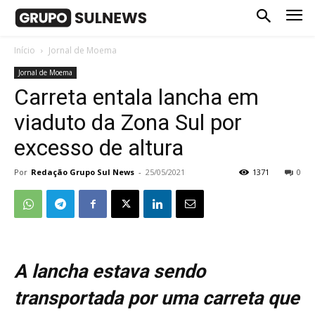
Início
Jornal de Moema
Jornal de Moema
Carreta entala lancha em
viaduto da Zona Sul por
excesso de altura
Por
Redação Grupo Sul News
-
25/05/2021
1371
0
A lancha estava sendo
transportada por uma carreta que