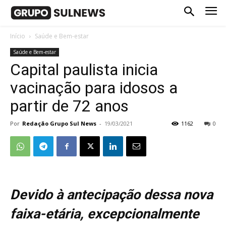
Início
Saúde e Bem-estar
Saúde e Bem-estar
Capital paulista inicia
vacinação para idosos a
partir de 72 anos
Por
Redação Grupo Sul News
-
19/03/2021
1162
0
Devido à antecipação dessa nova
faixa-etária, excepcionalmente