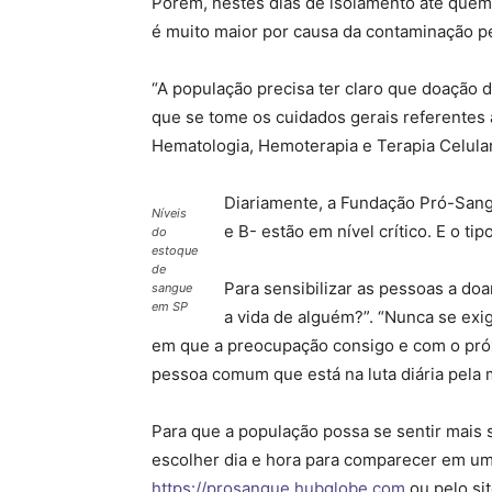
Porém, nestes dias de isolamento até quem
é muito maior por causa da contaminação pe
“A população precisa ter claro que doação 
que se tome os cuidados gerais referentes a
Hematologia, Hemoterapia e Terapia Celula
Diariamente, a Fundação Pró-Sangu
Níveis
e B- estão em nível crítico. E o ti
do
estoque
de
Para sensibilizar as pessoas a do
sangue
em SP
a vida de alguém?”. “Nunca se exi
em que a preocupação consigo e com o próxi
pessoa comum que está na luta diária pela 
Para que a população possa se sentir mais
escolher dia e hora para comparecer em um 
https://prosangue.hubglobe.com
ou pelo si