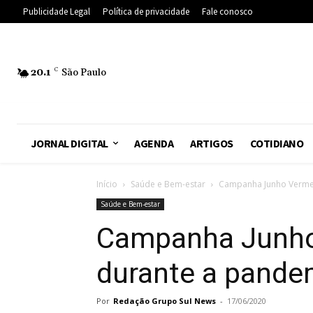
Publicidade Legal
Política de privacidade
Fale conosco
20.1
C
São Paulo
JORNAL DIGITAL
AGENDA
ARTIGOS
COTIDIANO
Início
Saúde e Bem-estar
Campanha Junho Vermelh
Saúde e Bem-estar
Campanha Junho 
durante a pandem
Por
Redação Grupo Sul News
-
17/06/2020