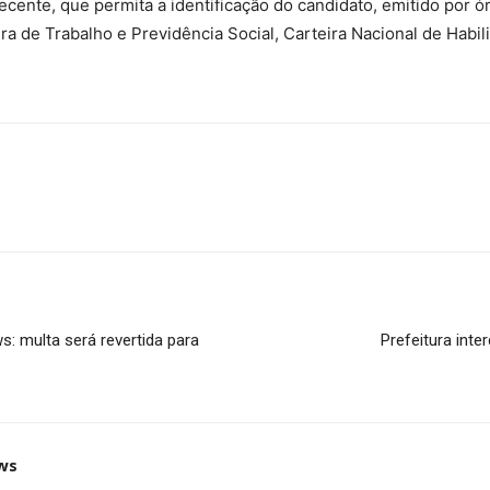
cente, que permita a identificação do candidato, emitido por órg
eira de Trabalho e Previdência Social, Carteira Nacional de Habi
: multa será revertida para
Prefeitura inte
ws