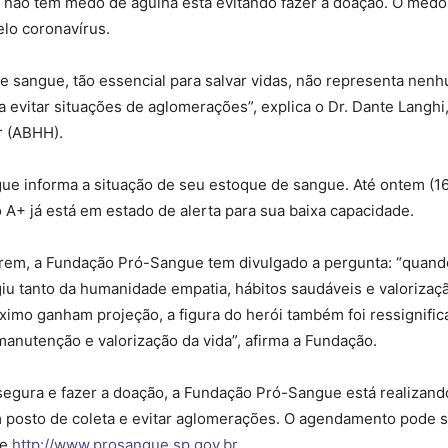
 não tem medo de agulha está evitando fazer a doação. O medo
lo coronavírus.
de sangue, tão essencial para salvar vidas, não representa nen
 evitar situações de aglomerações”, explica o Dr. Dante Langhi
r (ABHH).
e informa a situação de seu estoque de sangue. Até ontem (16)
po A+ já está em estado de alerta para sua baixa capacidade.
arem, a Fundação Pró-Sangue tem divulgado a pergunta: “quand
giu tanto da humanidade empatia, hábitos saudáveis e valoriz
mo ganham projeção, a figura do herói também foi ressignifica
manutenção e valorização da vida”, afirma a Fundação.
 segura e fazer a doação, a Fundação Pró-Sangue está realiza
posto de coleta e evitar aglomerações. O agendamento pode ser
te
http://www.prosangue.sp.gov.br