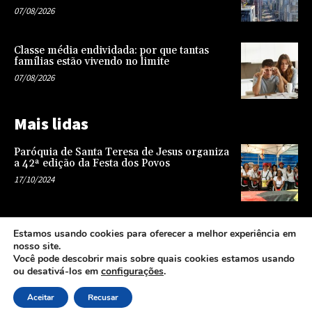
07/08/2026
Classe média endividada: por que tantas
famílias estão vivendo no limite
07/08/2026
Mais lidas
Paróquia de Santa Teresa de Jesus organiza
a 42ª edição da Festa dos Povos
17/10/2024
Representatividade na infância: o papel da
Estamos usando cookies para oferecer a melhor experiência em
escola na formação de uma sociedade mais
nosso site.
justa e equitativa
Você pode descobrir mais sobre quais cookies estamos usando
26/04/2024
ou desativá-los em
configurações
.
Aceitar
Recusar