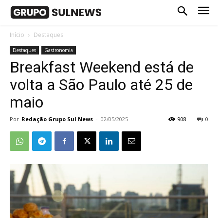
Início
Destaques
Destaques
Gastronomia
Breakfast Weekend está de
volta a São Paulo até 25 de
maio
Por
Redação Grupo Sul News
-
02/05/2025
908
0