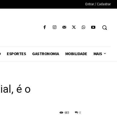
Entrar / Cadastrar
O
ESPORTES
GASTRONOMIA
MOBILIDADE
MAIS
al, é o
683
0