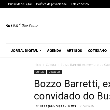
Publicidade Legal
Política de privacidade
Fale conosco
18.5
C
São Paulo
JORNAL DIGITAL
AGENDA
ARTIGOS
COTIDIANO
Início
Cultura
Bozzo Barretti, ex-membro do Capit
Cultura
Destaques
Bozzo Barretti, e
convidado do Bu
Por
Redação Grupo Sul News
-
21/03/2025