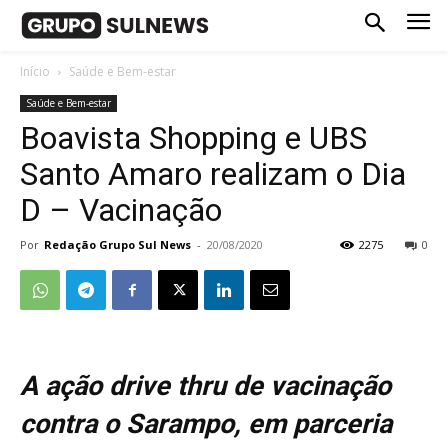
Início
Saúde e Bem-estar
Saúde e Bem-estar
Boavista Shopping e UBS
Santo Amaro realizam o Dia
D – Vacinação
Por
Redação Grupo Sul News
-
20/08/2020
2275
0
A ação drive thru de vacinação
contra o Sarampo, em parceria