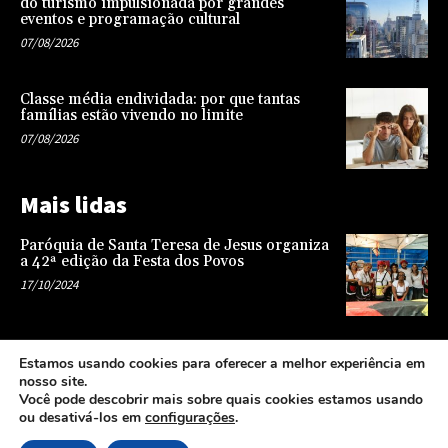
do turismo impulsionada por grandes
eventos e programação cultural
07/08/2026
Classe média endividada: por que tantas
famílias estão vivendo no limite
07/08/2026
Mais lidas
Paróquia de Santa Teresa de Jesus organiza
a 42ª edição da Festa dos Povos
17/10/2024
Representatividade na infância: o papel da
Estamos usando cookies para oferecer a melhor experiência em
escola na formação de uma sociedade mais
nosso site.
justa e equitativa
Você pode descobrir mais sobre quais cookies estamos usando
26/04/2024
ou desativá-los em
configurações
.