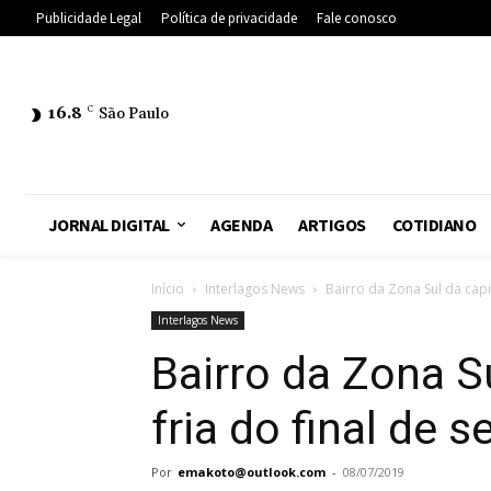
Publicidade Legal
Política de privacidade
Fale conosco
16.8
C
São Paulo
JORNAL DIGITAL
AGENDA
ARTIGOS
COTIDIANO
Início
Interlagos News
Bairro da Zona Sul da capit
Interlagos News
Bairro da Zona S
fria do final de 
Por
emakoto@outlook.com
-
08/07/2019