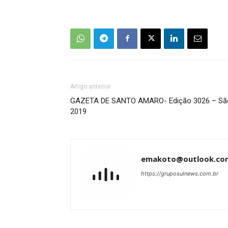
Artigo anterior
GAZETA DE SANTO AMARO- Edição 3026 – São P
2019
emakoto@outlook.co
https://gruposulnews.com.br