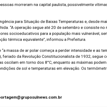
 pessoas morreram na capital paulista, possivelmente vítimas 
tingência para Situação de Baixas Temperaturas e, desde ma
ida. “A operação segue até 20 de setembro e consiste no r
dores socioeducativos para a população mais vulnerável, se
ção térmica equivalente”, informou a Prefeitura.
 “a massa de ar polar começa a perder intensidade e as t
), feriado da Revolução Constitucionalista de 1932, segue
as oscilam em torno dos 8°C, enquanto as máximas podem c
ndições de sol e temperaturas em elevação. Os termômetr
portagem@gruposulnews.com.br